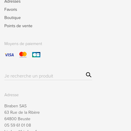
Adresses
Favoris
Boutique
Points de vente
Moyens de paiement
Sear
Résultat(s)
ch
pour
:
Adresse
Biraben SAS
63 Rue de la Ribère
64800 Beuste
05 59 61 01 08