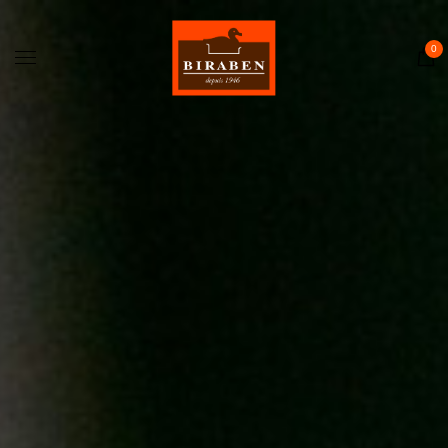
Accueil
Boutique
0
Il était une fois…
Recettes
Journal
Contact