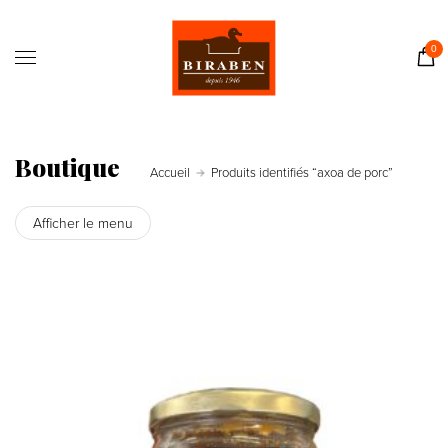
Accueil
Boutique
0
Il était une fois…
Recettes
Journal
Boutique
Accueil
Produits identifiés “axoa de porc”
Contact
Afficher le menu