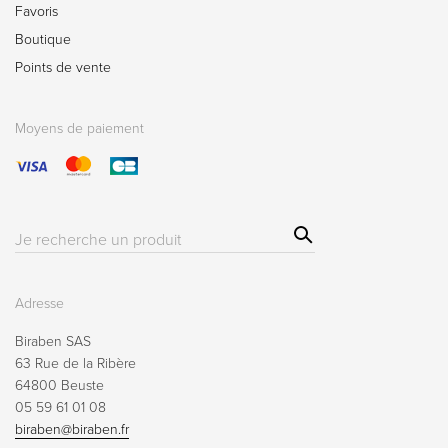
Favoris
Boutique
Points de vente
Moyens de paiement
Sear
Résultat(s)
ch
pour
:
Adresse
Biraben SAS
63 Rue de la Ribère
64800 Beuste
05 59 61 01 08
biraben@biraben.fr