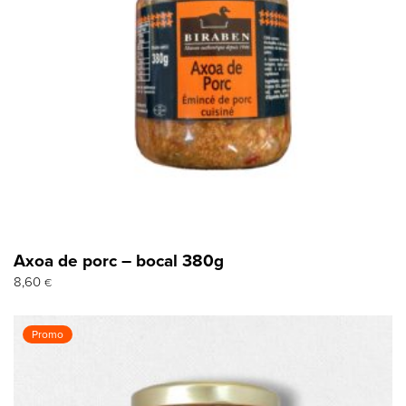
Axoa de porc – bocal 380g
8,60
€
Promo