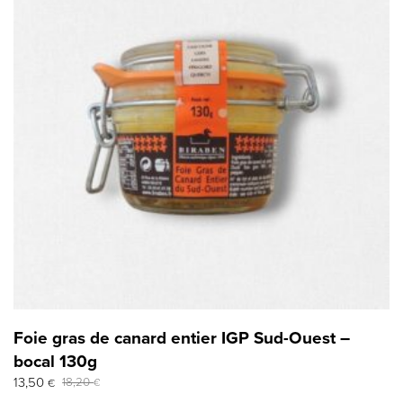
Foie gras de canard entier IGP Sud-Ouest –
bocal 130g
Le
Le
13,50
18,20
€
€
prix
prix