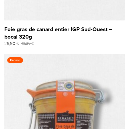
Foie gras de canard entier IGP Sud-Ouest –
bocal 320g
Le
Le
29,90
43,20
€
€
prix
prix
initial
actuel
était :
est :
Promo
43,20 €.
29,90 €.