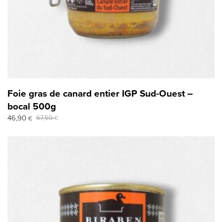
Foie gras de canard entier IGP Sud-Ouest –
bocal 500g
Le
Le
46,90
67,50
€
€
prix
prix
initial
actuel
était :
est :
67,50 €.
46,90 €.