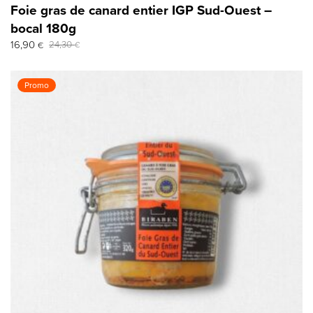
Foie gras de canard entier IGP Sud-Ouest –
bocal 180g
Le
Le
16,90
24,30
€
€
prix
prix
initial
actuel
était :
est :
Promo
24,30 €.
16,90 €.