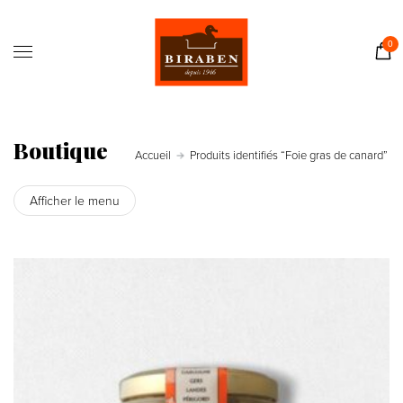
Accueil
Boutique
0
Il était une fois…
Recettes
Journal
Boutique
Accueil
Produits identifiés “Foie gras de canard”
Contact
Afficher le menu