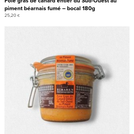
Foie gras de canard entier du Sud-Ouest au
piment béarnais fumé – bocal 180g
25,20
€