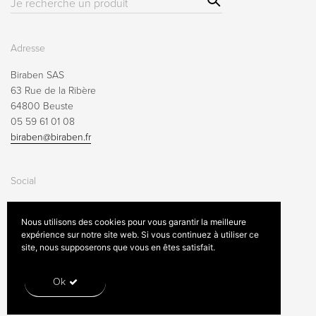
Résultat(s)
ch
pour
:
Adresse
Biraben SAS
63 Rue de la Ribère
64800 Beuste
05 59 61 01 08
biraben@biraben.fr
Social
Nous utilisons des cookies pour vous garantir la meilleure
expérience sur notre site web. Si vous continuez à utiliser ce
site, nous supposerons que vous en êtes satisfait.
Mentions légales
Conditions générales de vente
Contactez-nous
Ok
© 2020