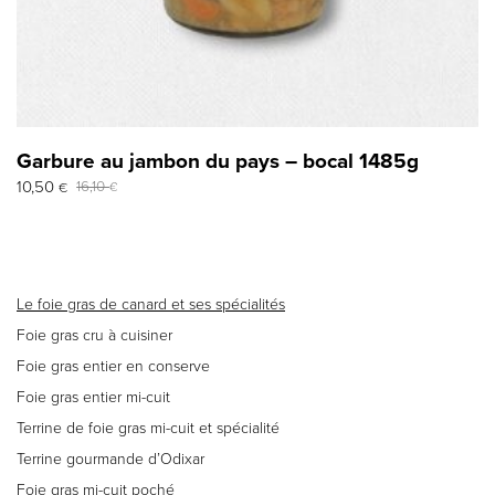
Garbure au jambon du pays – bocal 1485g
Le
Le
10,50
16,10
€
€
prix
prix
initial
actuel
était :
est :
16,10 €.
10,50 €.
Le foie gras de canard et ses spécialités
Foie gras cru à cuisiner
Foie gras entier en conserve
Foie gras entier mi-cuit
Terrine de foie gras mi-cuit et spécialité
Terrine gourmande d’Odixar
Foie gras mi-cuit poché