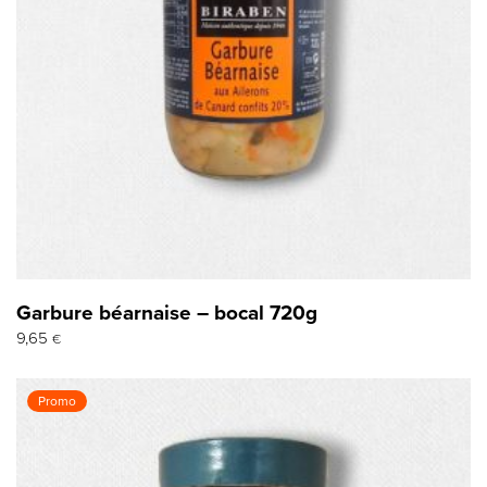
Garbure béarnaise – bocal 720g
9,65
€
Promo