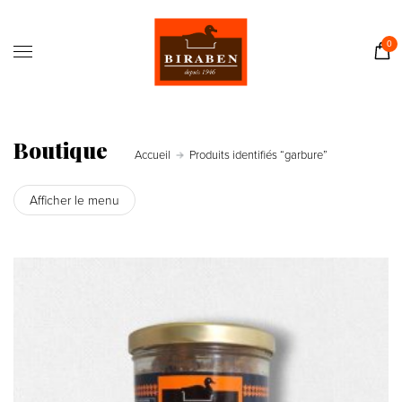
Accueil
Boutique
0
Il était une fois…
Recettes
Journal
Boutique
Accueil
Produits identifiés “garbure”
Contact
Afficher le menu