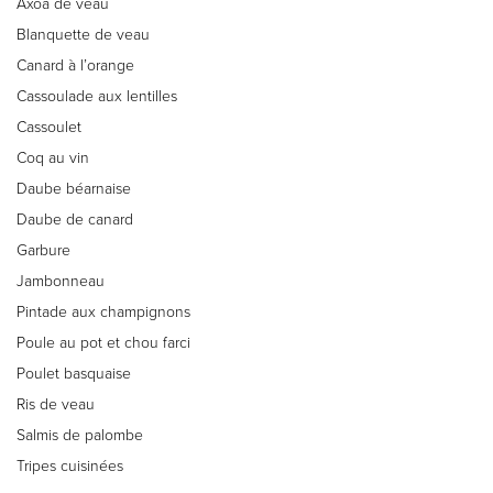
Axoa de veau
Blanquette de veau
Canard à l’orange
Cassoulade aux lentilles
Cassoulet
Coq au vin
Daube béarnaise
Daube de canard
Garbure
Jambonneau
Pintade aux champignons
Poule au pot et chou farci
Poulet basquaise
Ris de veau
Salmis de palombe
Tripes cuisinées