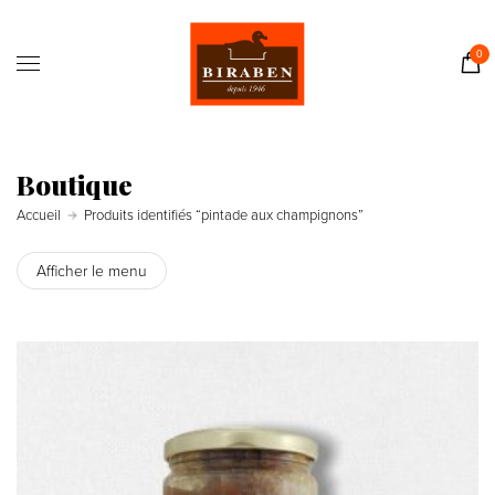
Accueil
Boutique
0
Il était une fois…
Recettes
Journal
Boutique
Contact
Accueil
Produits identifiés “pintade aux champignons”
Afficher le menu