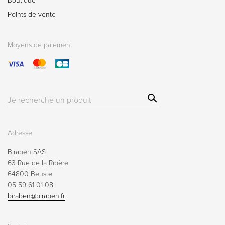
Boutique
Points de vente
Moyens de paiement
Sear
Résultat(s)
ch
pour
:
Adresse
Biraben SAS
63 Rue de la Ribère
64800 Beuste
05 59 61 01 08
biraben@biraben.fr