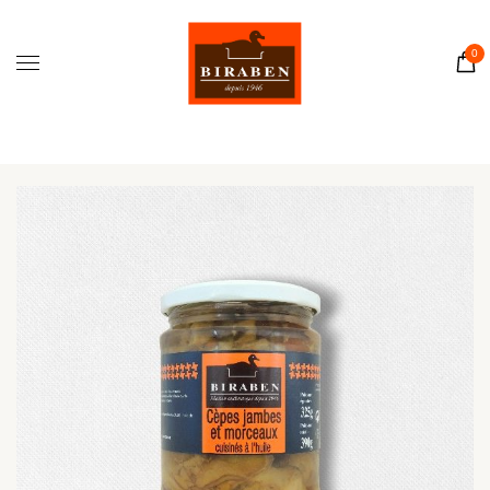
Accueil
Boutique
0
Il était une fois…
Recettes
Journal
Contact