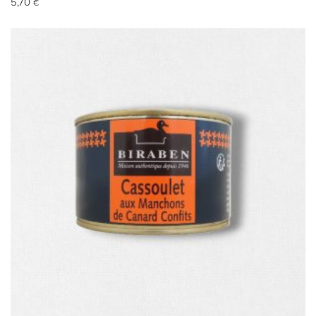
5,70
€