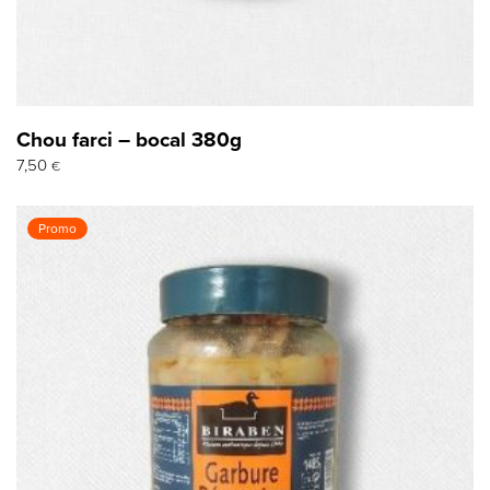
Chou farci – bocal 380g
7,50
€
Promo