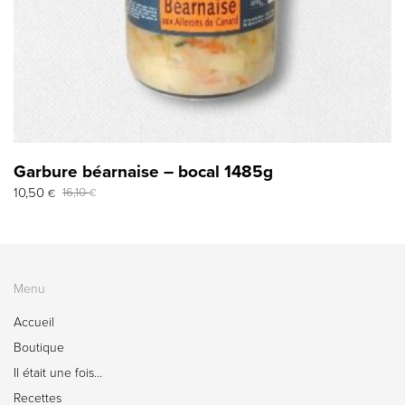
Garbure béarnaise – bocal 1485g
Le
Le
10,50
16,10
€
€
prix
prix
initial
actuel
était :
est :
16,10 €.
10,50 €.
Menu
Accueil
Boutique
Il était une fois…
Recettes