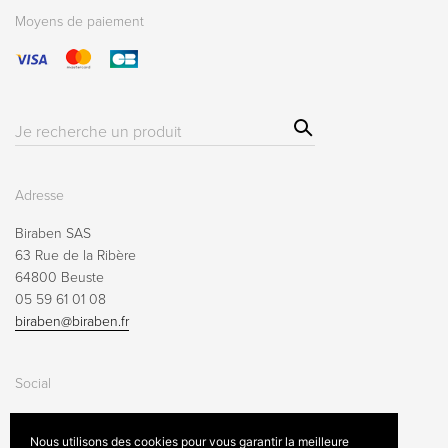
Moyens de paiement
Sear
Résultat(s)
ch
pour
:
Adresse
Biraben SAS
63 Rue de la Ribère
64800 Beuste
05 59 61 01 08
biraben@biraben.fr
Social
Nous utilisons des cookies pour vous garantir la meilleure