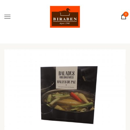
Accueil
Boutique
0
Il était une fois…
Recettes
Journal
Contact