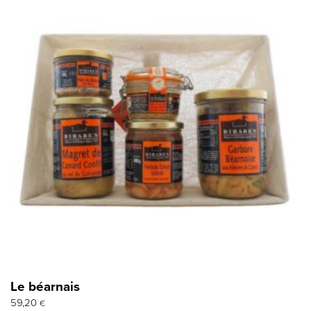
Le béarnais
59,20
€