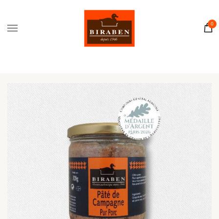
Accueil
Boutique
0
Il était une fois…
Recettes
Journal
Contact