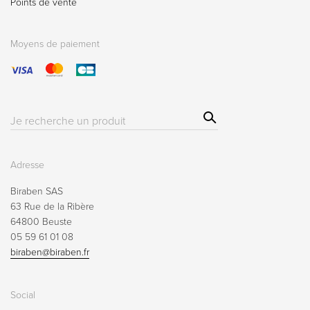
Points de vente
Moyens de paiement
Sear
Résultat(s)
ch
pour
:
Adresse
Biraben SAS
63 Rue de la Ribère
64800 Beuste
05 59 61 01 08
biraben@biraben.fr
Social