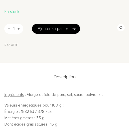
En stock
Ajouter au panier
Ajouter au panier
Réf.
4130
Description
Ingrédients
: Gorge et foie de porc, sel, sucre, poivre, ail.
Valeurs énergétiques pour 100 g
:
Énergie : 1582 kJ / 378 kcal
Matières grasses : 35 g
Dont acides gras saturés : 15 g