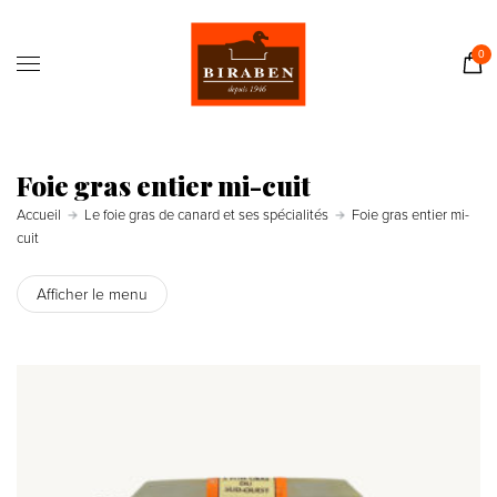
Accueil
Boutique
0
Il était une fois…
Recettes
Journal
Foie gras entier mi-cuit
Contact
Accueil
Le foie gras de canard et ses spécialités
Foie gras entier mi-
cuit
Afficher le menu