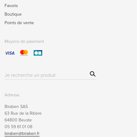
Favoris
Boutique
Points de vente
Moyens de paiement
Sear
Résultat(s)
ch
pour
:
Adresse
Biraben SAS
63 Rue de la Ribère
64800 Beuste
05 59 61 01 08
biraben@biraben.fr