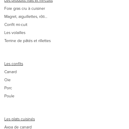
Les produits frais et mi-cuits
Foie gras cru à cuisiner
Magret, aiguillettes, rôti…
Confit mi-cuit
Les volailles
Terrine de pâtés et rillettes
Les confits
Canard
Oie
Porc
Poule
Les plats cuisinés
Axoa de canard