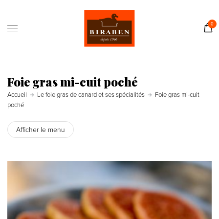
Accueil
Boutique
0
Il était une fois…
Recettes
Journal
Foie gras mi-cuit poché
Contact
Accueil
Le foie gras de canard et ses spécialités
Foie gras mi-cuit
poché
Afficher le menu