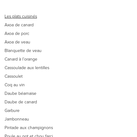
Les plats cuisinés
Axoa de canard
Axoa de porc
Axoa de veau
Blanquette de veau
Canard à l’orange
Cassoulade aux lentilles
Cassoulet
Coq au vin
Daube béarnaise
Daube de canard
Garbure
Jambonneau
Pintade aux champignons
Poule au pot et chou farci