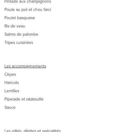
Pintade aux champignons
Poule au pot et chou farci
Poulet basquaise
Ris de veau
Salmis de palombe
Tripes cuisinées
Les accompagnements
Cèpes
Haricots
Lentilles
Piperade et ratatouille
Sauce
Les pâtés, rillettes et spécialités