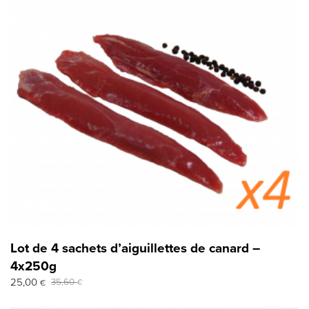
Lot de 4 sachets d’aiguillettes de canard –
4x250g
Le
Le
25,00
35,60
€
€
prix
prix