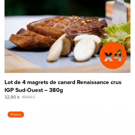
Lot de 4 magrets de canard Renaissance crus
IGP Sud-Ouest – 380g
Le
Le
32,90
43,60
€
€
prix
prix
initial
actuel
était :
est :
Promo
43,60 €.
32,90 €.