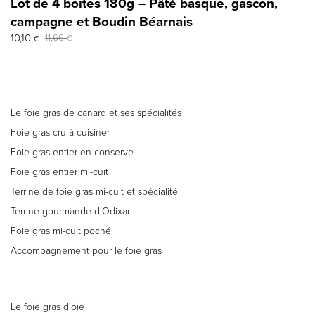
Lot de 4 boites 180g – Pâté basque, gascon,
campagne et Boudin Béarnais
Le
Le
10,10
11,66
€
€
prix
prix
initial
actuel
était :
est :
11,66 €.
10,10 €.
Le foie gras de canard et ses spécialités
Foie gras cru à cuisiner
Foie gras entier en conserve
Foie gras entier mi-cuit
Terrine de foie gras mi-cuit et spécialité
Terrine gourmande d’Odixar
Foie gras mi-cuit poché
Accompagnement pour le foie gras
Le foie gras d’oie