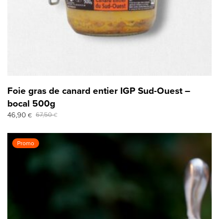
Foie gras de canard entier IGP Sud-Ouest –
bocal 500g
Le
Le
46,90
67,50
€
€
prix
prix
initial
actuel
était :
est :
Promo
67,50 €.
46,90 €.