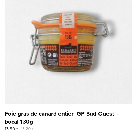
Foie gras de canard entier IGP Sud-Ouest –
bocal 130g
Le
Le
13,50
18,20
€
€
prix
prix