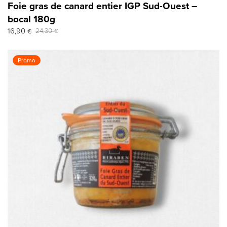
Foie gras de canard entier IGP Sud-Ouest –
bocal 180g
Le
Le
16,90
24,30
€
€
prix
prix
initial
actuel
était :
est :
Promo
24,30 €.
16,90 €.