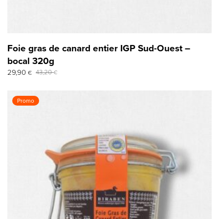
Foie gras de canard entier IGP Sud-Ouest –
bocal 320g
Le
Le
29,90
43,20
€
€
prix
prix
initial
actuel
était :
est :
Promo
43,20 €.
29,90 €.