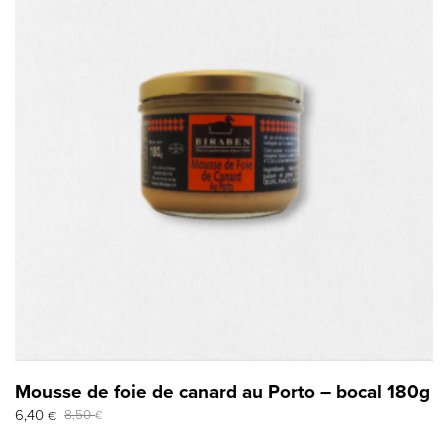
Mousse de foie de canard au Porto – bocal 180g
Le
Le
6,40
8,50
€
€
prix
prix