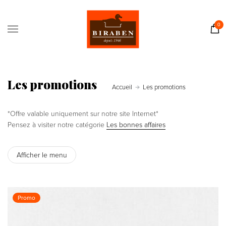
Accueil
Boutique
0
Il était une fois…
Recettes
Journal
Les promotions
Accueil
Les promotions
Contact
*Offre valable uniquement sur notre site Internet*
Pensez à visiter notre catégorie
Les bonnes affaires
Afficher le menu
Promo