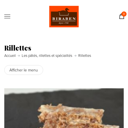
Accueil
Boutique
0
Il était une fois…
Recettes
Journal
Rillettes
Contact
Accueil
Les pâtés, rillettes et spécialités
Rillettes
Afficher le menu