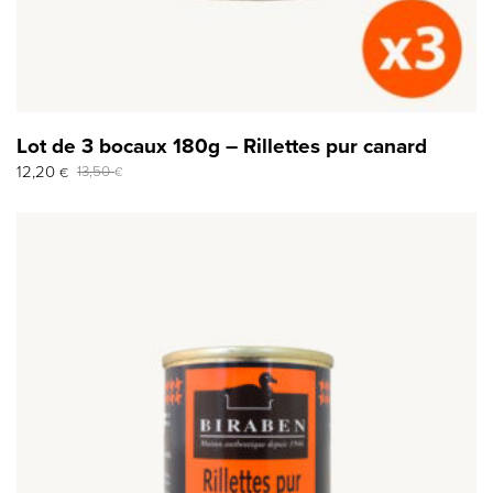
Lot de 3 bocaux 180g – Rillettes pur canard
Le
Le
12,20
13,50
€
€
prix
prix
initial
actuel
était :
est :
13,50 €.
12,20 €.