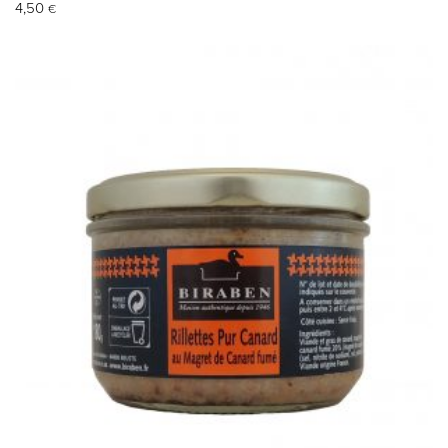
4,50
€