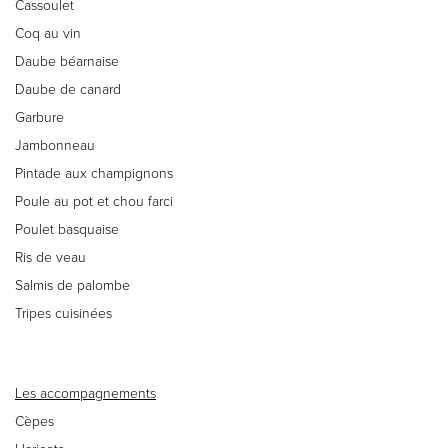
Cassoulet
Coq au vin
Daube béarnaise
Daube de canard
Garbure
Jambonneau
Pintade aux champignons
Poule au pot et chou farci
Poulet basquaise
Ris de veau
Salmis de palombe
Tripes cuisinées
Les accompagnements
Cèpes