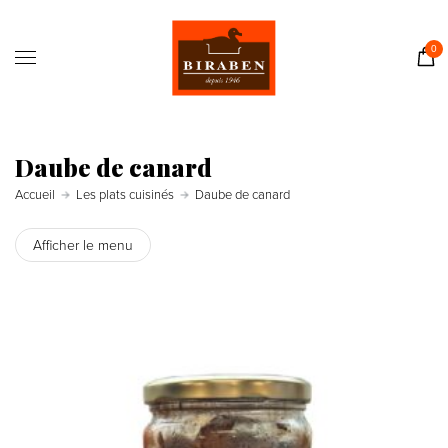
Accueil
Boutique
0
Il était une fois…
Recettes
Journal
Daube de canard
Contact
Accueil
Les plats cuisinés
Daube de canard
Afficher le menu