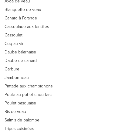
Axoa de veau
Blanquette de veau
Canard à l’orange
Cassoulade aux lentilles
Cassoulet
Coq au vin
Daube béarnaise
Daube de canard
Garbure
Jambonneau
Pintade aux champignons
Poule au pot et chou farci
Poulet basquaise
Ris de veau
Salmis de palombe
Tripes cuisinées