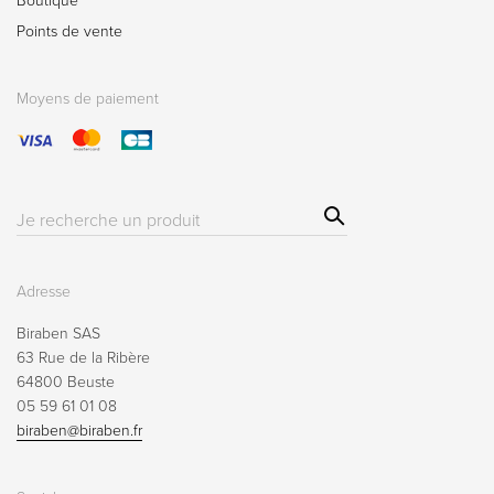
Boutique
Points de vente
Moyens de paiement
Sear
Résultat(s)
ch
pour
:
Adresse
Biraben SAS
63 Rue de la Ribère
64800 Beuste
05 59 61 01 08
biraben@biraben.fr