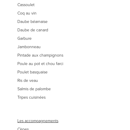
Cassoulet
Coq au vin
Daube béarnaise
Daube de canard
Garbure
Jambonneau
Pintade aux champignons
Poule au pot et chou farci
Poulet basquaise
Ris de veau
Salmis de palombe
Tripes cuisinées
Les accompagnements
Cèpes