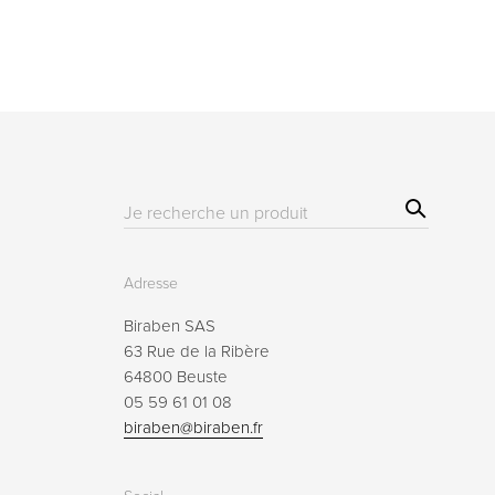
Sear
Résultat(s)
ch
pour
:
Adresse
Biraben SAS
63 Rue de la Ribère
64800 Beuste
05 59 61 01 08
biraben@biraben.fr