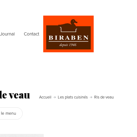
Journal
Contact
de veau
Accueil
Les plats cuisinés
Ris de veau
r le menu