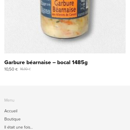
Garbure béarnaise – bocal 1485g
Le
Le
10,50
16,10
€
€
prix
prix
initial
actuel
était :
est :
16,10 €.
10,50 €.
Menu
Accueil
Boutique
Il était une fois…