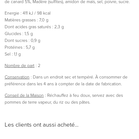
de canard 5%, Madère (sulfites), amidon de maïs, sel, poivre, sucre.
Energie : 411 kJ / 98 kcal
Matières grasses : 7,0 g
Dont acides gras saturés : 2,3 g
Glucides : 1,5 g
Dont sucres : 0,9 g
Protéines : 5,7 g
Sel : 1,1 g
Nombre de part
: 2
Conservation
: Dans un endroit sec et tempéré. À consommer de
préférence dans les 4 ans à compter de la date de fabrication.
Conseil de la Maison
: Réchauffez à feu doux, servez avec des
pommes de terre vapeur, du riz ou des pâtes.
Les clients ont aussi acheté...