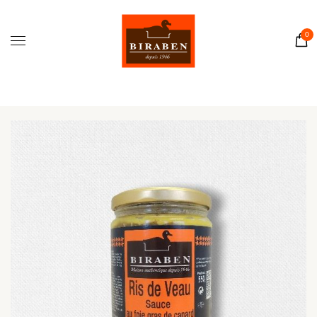
Accueil
Boutique
0
Il était une fois…
Recettes
Journal
Contact