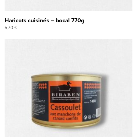
Haricots cuisinés – bocal 770g
5,70
€