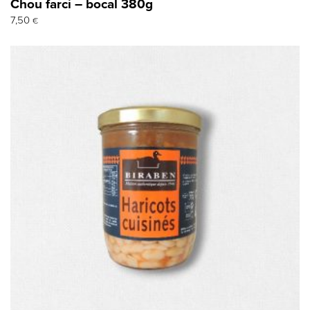
Chou farci – bocal 380g
7,50
€