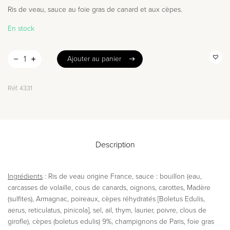
Ris de veau, sauce au foie gras de canard et aux cèpes.
En stock
Ajouter au panier
Ajouter au panier
Réf.
4331
Description
Ingrédients
: Ris de veau origine France, sauce : bouillon (eau,
carcasses de volaille, cous de canards, oignons, carottes, Madère
(sulfites), Armagnac, poireaux, cèpes réhydratés [Boletus Edulis,
aerus, reticulatus, pinicola], sel, ail, thym, laurier, poivre, clous de
girofle), cèpes (boletus edulis) 9%, champignons de Paris, foie gras