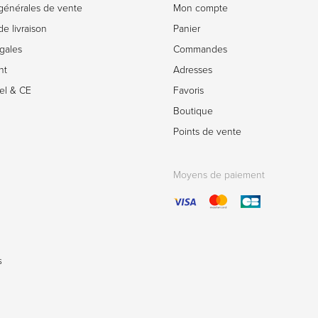
générales de vente
Mon compte
e livraison
Panier
gales
Commandes
nt
Adresses
el & CE
Favoris
Boutique
Points de vente
Moyens de paiement
s