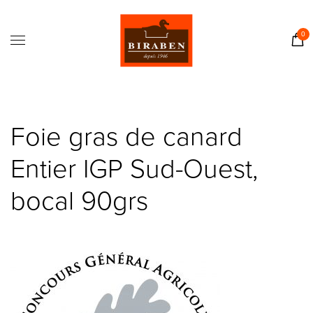
Accueil
Boutique
0
Il était une fois…
Recettes
Journal
Foie gras de canard
Contact
Entier IGP Sud-Ouest,
bocal 90grs