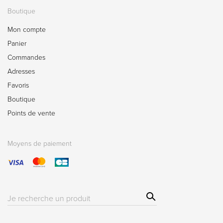
Boutique
Mon compte
Panier
Commandes
Adresses
Favoris
Boutique
Points de vente
Moyens de paiement
Sear
Résultat(s)
ch
pour
: