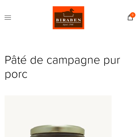
Accueil
Boutique
0
Il était une fois…
Recettes
Journal
Pâté de campagne pur
Contact
porc