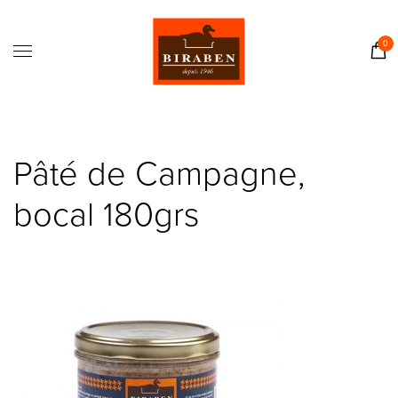
Accueil
Boutique
0
Il était une fois…
Recettes
Journal
Pâté de Campagne,
Contact
bocal 180grs