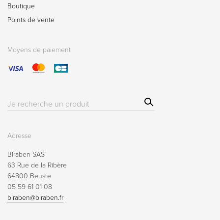
Boutique
Points de vente
Moyens de paiement
Sear
Résultat(s)
ch
pour
:
Adresse
Biraben SAS
63 Rue de la Ribère
64800 Beuste
05 59 61 01 08
biraben@biraben.fr