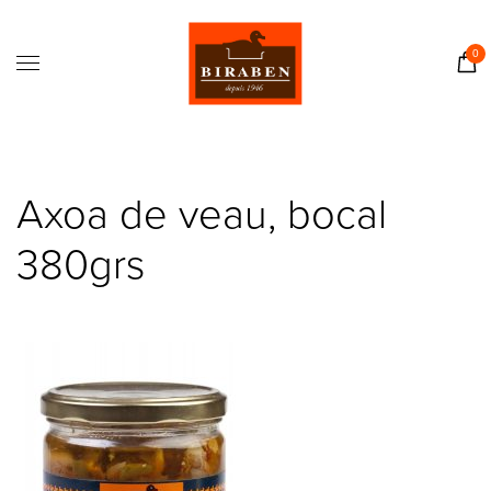
Accueil
Boutique
0
Il était une fois…
Recettes
Journal
Axoa de veau, bocal
Contact
380grs