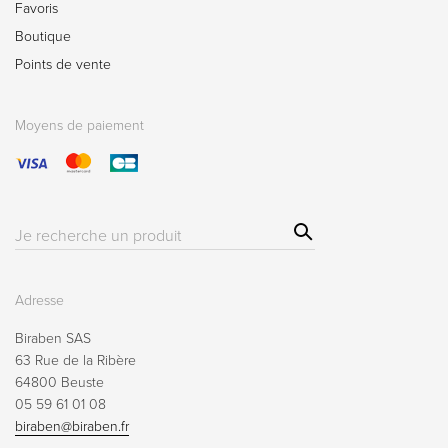
Favoris
Boutique
Points de vente
Moyens de paiement
Sear
Résultat(s)
ch
pour
:
Adresse
Biraben SAS
63 Rue de la Ribère
64800 Beuste
05 59 61 01 08
biraben@biraben.fr