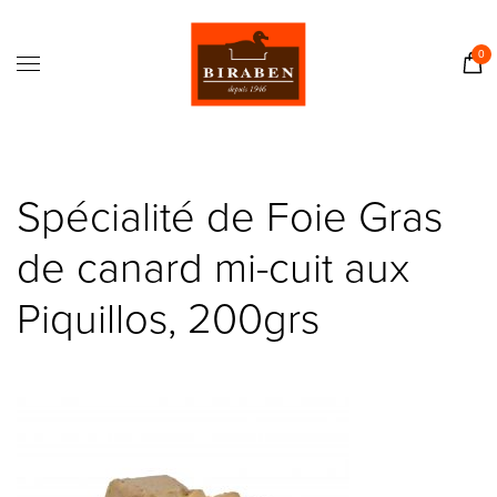
Accueil
Boutique
0
Il était une fois…
Recettes
Journal
Spécialité de Foie Gras
Contact
de canard mi-cuit aux
Piquillos, 200grs