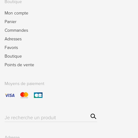
Boutique
Mon compte
Panier
Commandes
Adresses
Favoris
Boutique
Points de vente
Moyens de paiement
Sear
Résultat(s)
ch
pour
:
Adresse