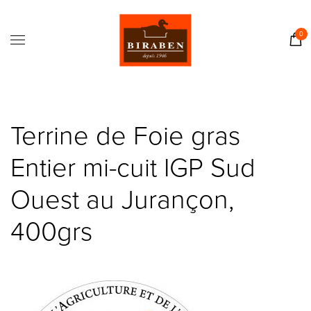
Accueil
Boutique
0
Il était une fois…
Recettes
Journal
Terrine de Foie gras
Contact
Entier mi-cuit IGP Sud
Ouest au Jurançon,
400grs