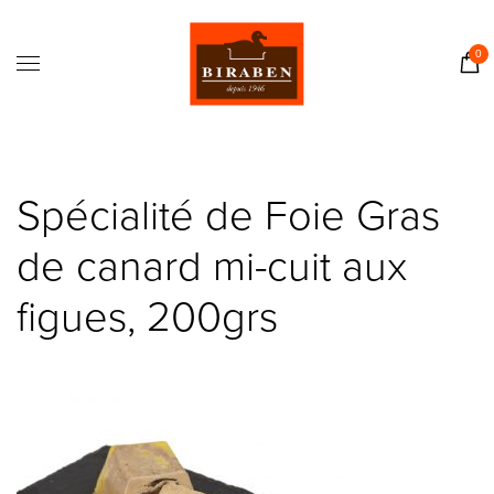
Accueil
Boutique
0
Il était une fois…
Recettes
Journal
Spécialité de Foie Gras
Contact
de canard mi-cuit aux
figues, 200grs