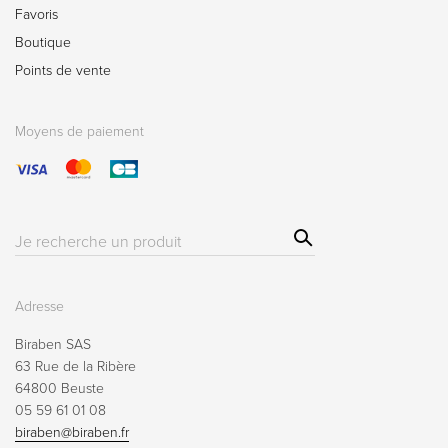
Favoris
Boutique
Points de vente
Moyens de paiement
Sear
Résultat(s)
ch
pour
:
Adresse
Biraben SAS
63 Rue de la Ribère
64800 Beuste
05 59 61 01 08
biraben@biraben.fr