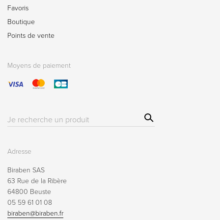
Favoris
Boutique
Points de vente
Moyens de paiement
Sear
Résultat(s)
ch
pour
:
Adresse
Biraben SAS
63 Rue de la Ribère
64800 Beuste
05 59 61 01 08
biraben@biraben.fr