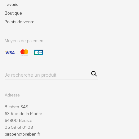
Favoris
Boutique
Points de vente
Moyens de paiement
Sear
Résultat(s)
ch
pour
:
Adresse
Biraben SAS
63 Rue de la Ribère
64800 Beuste
05 59 61 01 08
biraben@biraben.fr