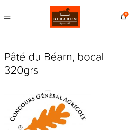
Accueil
Boutique
0
Il était une fois…
Recettes
Journal
Pâté du Béarn, bocal
Contact
320grs