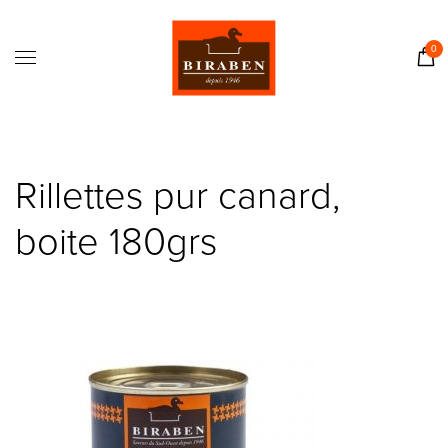
Accueil
Boutique
0
Il était une fois…
Recettes
Journal
Rillettes pur canard,
Contact
boite 180grs