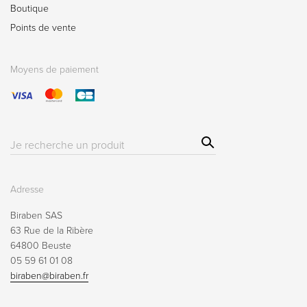
Boutique
Points de vente
Moyens de paiement
Sear
Résultat(s)
ch
pour
:
Adresse
Biraben SAS
63 Rue de la Ribère
64800 Beuste
05 59 61 01 08
biraben@biraben.fr