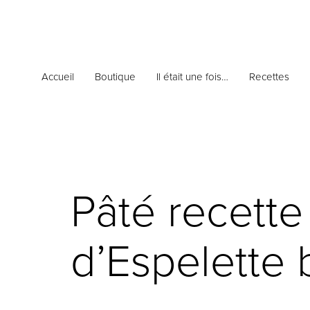
Accueil
Boutique
Il était une fois…
Recettes
Pâté recett
d’Espelette 