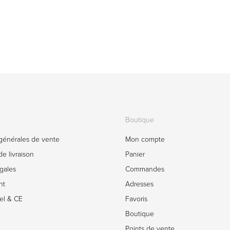
Boutique
générales de vente
Mon compte
e livraison
Panier
gales
Commandes
nt
Adresses
el & CE
Favoris
Boutique
Points de vente