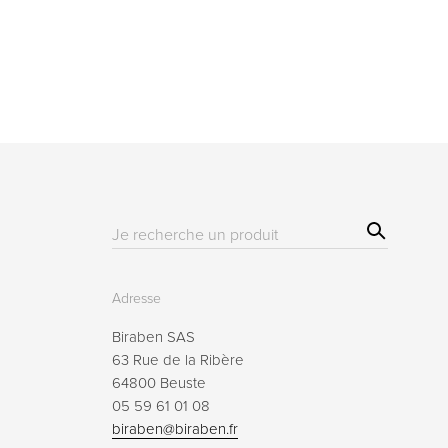
Sear
Résultat(s)
ch
pour
:
Adresse
Biraben SAS
63 Rue de la Ribère
64800 Beuste
05 59 61 01 08
biraben@biraben.fr