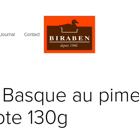
Journal
Contact
e Basque au pim
bte 130g