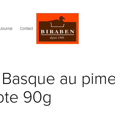
Journal
Contact
e Basque au pim
bte 90g