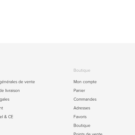
Boutique
générales de vente
Mon compte
e livraison
Panier
gales
Commandes
nt
Adresses
el & CE
Favoris
Boutique
Points de vente