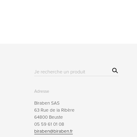
Sear
Résultat(s)
ch
pour
:
Adresse
Biraben SAS
63 Rue de la Ribère
64800 Beuste
05 59 61 01 08
biraben@biraben.fr