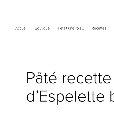
Accueil
Boutique
Il était une fois…
Recettes
Pâté recett
d’Espelette 