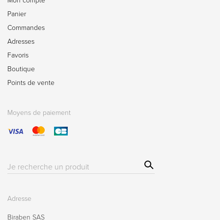
Mon compte
Panier
Commandes
Adresses
Favoris
Boutique
Points de vente
Moyens de paiement
Sear
Résultat(s)
ch
pour
:
Adresse
Biraben SAS