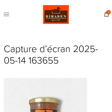
Accueil
Boutique
0
Il était une fois…
Recettes
Journal
Capture d’écran 2025-
Contact
05-14 163655