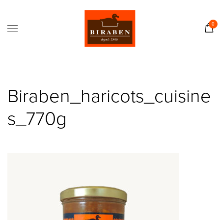
Accueil
Boutique
0
Il était une fois…
Recettes
Journal
Biraben_haricots_cuisine
Contact
s_770g