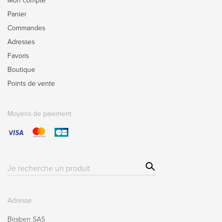
Mon compte
Panier
Commandes
Adresses
Favoris
Boutique
Points de vente
Moyens de paiement
Sear
Résultat(s)
ch
pour
:
Adresse
Biraben SAS