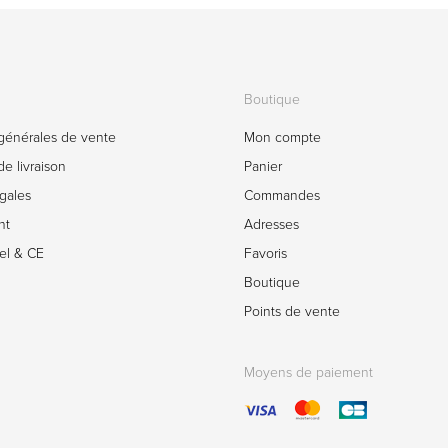
Boutique
générales de vente
Mon compte
e livraison
Panier
gales
Commandes
nt
Adresses
el & CE
Favoris
Boutique
Points de vente
Moyens de paiement