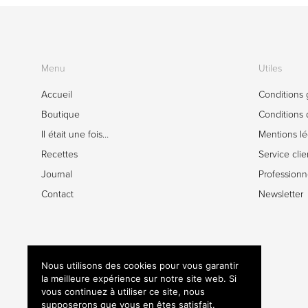
Menu
Utiles
Accueil
Conditions 
Boutique
Conditions d
Il était une fois…
Mentions lé
Recettes
Service clie
Journal
Professionn
Contact
Newsletter
Nous utilisons des cookies pour vous garantir
la meilleure expérience sur notre site web. Si
vous continuez à utiliser ce site, nous
supposerons que vous en êtes satisfait.