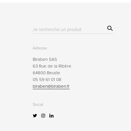
Sear
Résultat(s)
ch
pour
:
Adresse
Biraben SAS
63 Rue de la Ribère
64800 Beuste
05 59 61 01 08
biraben@biraben.fr
Social