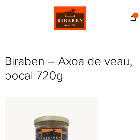
Accueil
Boutique
0
Il était une fois…
Recettes
Journal
Biraben – Axoa de veau,
Contact
bocal 720g