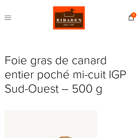
Accueil
Boutique
0
Il était une fois…
Recettes
Journal
Foie gras de canard
Contact
entier poché mi-cuit IGP
Sud-Ouest – 500 g