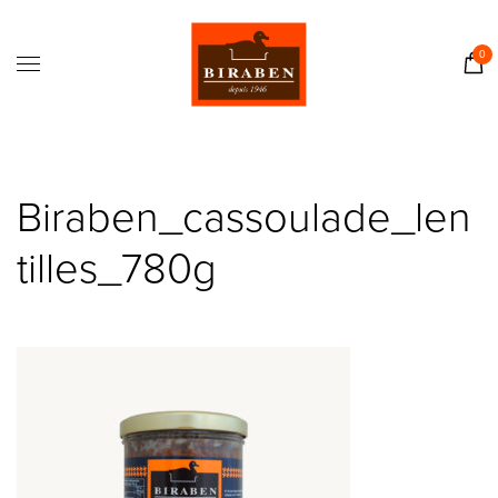
Accueil
Boutique
0
Il était une fois…
Recettes
Journal
Biraben_cassoulade_len
Contact
tilles_780g