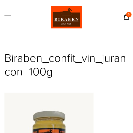
Accueil
Boutique
0
Il était une fois…
Recettes
Journal
Biraben_confit_vin_juran
Contact
con_100g