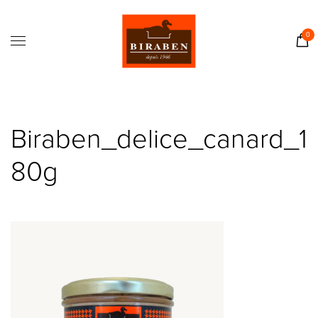
Accueil
Boutique
0
Il était une fois…
Recettes
Journal
Biraben_delice_canard_1
Contact
80g