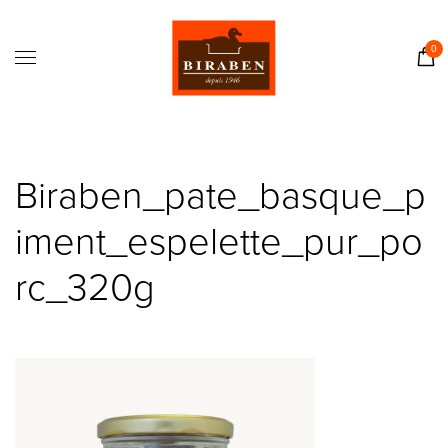
Accueil
Boutique
0
Il était une fois…
Recettes
Journal
Biraben_pate_basque_p
Contact
iment_espelette_pur_po
rc_320g