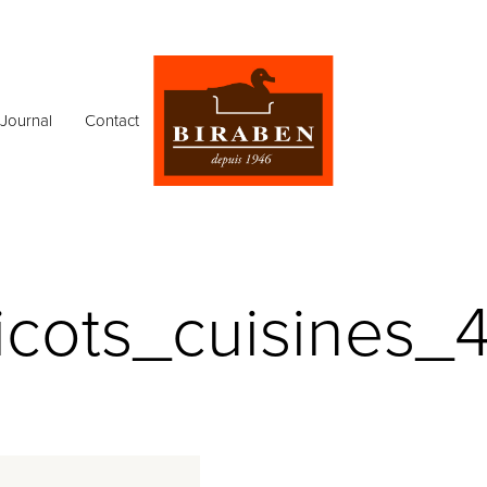
Journal
Contact
icots_cuisines_