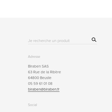
Sear
Résultat(s)
ch
pour
:
Adresse
Biraben SAS
63 Rue de la Ribère
64800 Beuste
05 59 61 01 08
biraben@biraben.fr
Social