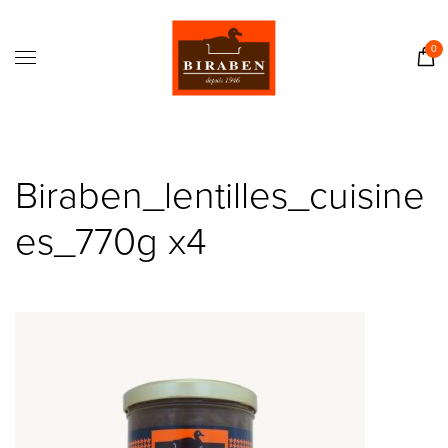
Accueil
Boutique
0
Il était une fois…
Recettes
Journal
Biraben_lentilles_cuisine
Contact
es_770g x4