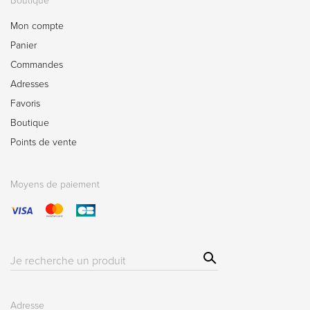
Boutique
Mon compte
Panier
Commandes
Adresses
Favoris
Boutique
Points de vente
Moyens de paiement
Sear
Résultat(s)
ch
pour
:
Adresse