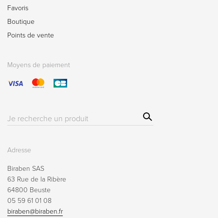
Favoris
Boutique
Points de vente
Moyens de paiement
Sear
Résultat(s)
ch
pour
:
Adresse
Biraben SAS
63 Rue de la Ribère
64800 Beuste
05 59 61 01 08
biraben@biraben.fr