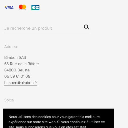
Sear
Résultat(s)
ch
pour
:
Adresse
Biraben SAS
63 Rue de la Ribère
64800 Beuste
05 59 61 01 08
biraben@biraben.fr
Social
Nous utilisons des cookies pour vous garantir la meilleure
expérience sur notre site web. Si vous continuez à utiliser ce
site, nous supposerons que vous en êtes satisfait.