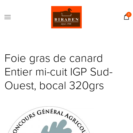
Accueil
Boutique
0
Il était une fois…
Recettes
Journal
Foie gras de canard
Contact
Entier mi-cuit IGP Sud-
Ouest, bocal 320grs