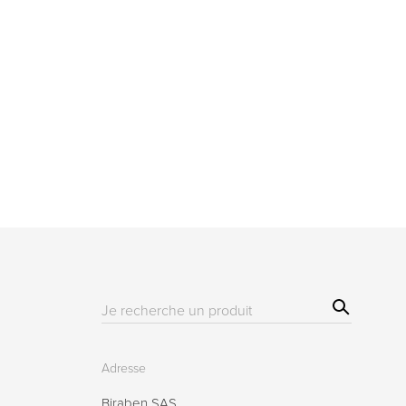
Sear
Résultat(s)
ch
pour
:
Adresse
Biraben SAS