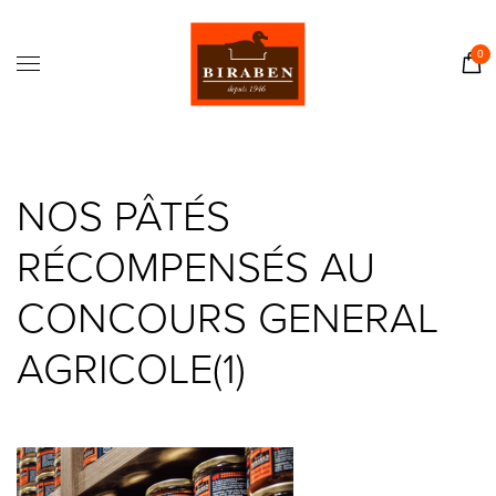
Accueil
Boutique
0
Il était une fois…
Recettes
Journal
NOS PÂTÉS
Contact
RÉCOMPENSÉS AU
CONCOURS GENERAL
AGRICOLE(1)