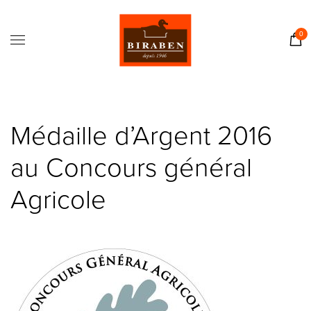
Accueil
Boutique
0
Il était une fois…
Recettes
Journal
Médaille d’Argent 2016
Contact
au Concours général
Agricole