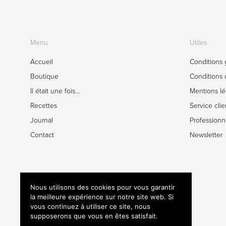
Menu
Utiles
Accueil
Conditions 
Boutique
Conditions d
Il était une fois…
Mentions lé
Recettes
Service clie
Journal
Professionn
Contact
Newsletter
Nous utilisons des cookies pour vous garantir
la meilleure expérience sur notre site web. Si
vous continuez à utiliser ce site, nous
supposerons que vous en êtes satisfait.