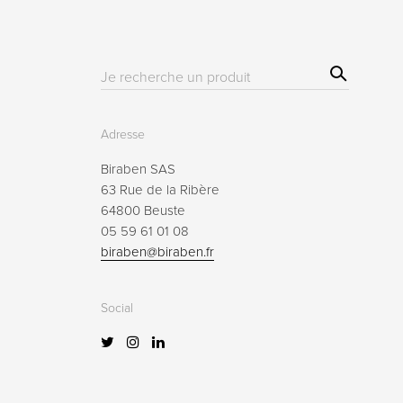
Sear
Résultat(s)
ch
pour
:
Adresse
Biraben SAS
63 Rue de la Ribère
64800 Beuste
05 59 61 01 08
biraben@biraben.fr
Social