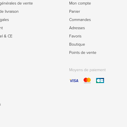
générales de vente
Mon compte
e livraison
Panier
gales
Commandes
nt
Adresses
el & CE
Favoris
Boutique
Points de vente
Moyens de paiement
s