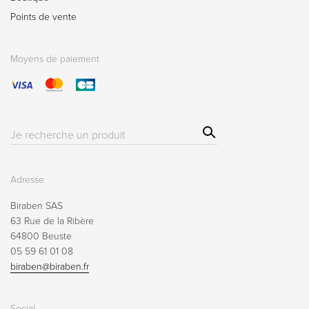
Points de vente
Moyens de paiement
Sear
Résultat(s)
ch
pour
:
Adresse
Biraben SAS
63 Rue de la Ribère
64800 Beuste
05 59 61 01 08
biraben@biraben.fr
Social