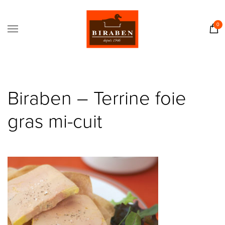
Accueil
Boutique
0
Il était une fois…
Recettes
Journal
Biraben – Terrine foie
Contact
gras mi-cuit